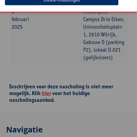
maandag
09:30u
12:30u
Universiteit
3
Antwerpen,
februari
Campus Drie Eiken,
2025
Universiteitsplein
1, 2610 Wilrijk,
Gebouw D (parking
P2), lokaal D.021
(gelijkvloers)
Inschrijven voor deze nascholing is niet meer
mogelijk. Klik
hier
voor het huidige
nascholingsaanbod.
Navigatie