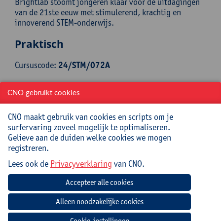
Brightlab stoomt jongeren klaar voor de uitdagingen
van de 21ste eeuw met stimulerend, krachtig en
innoverend STEM-onderwijs.
Praktisch
Cursuscode:
24/STM/072A
Syllabus inbegrepen
CNO gebruikt cookies
Jouw bijdrage: 66 EUR.
CNO maakt gebruik van cookies en scripts om je
Inlichtingen bij: Miet Oost, 03 265 29 79,
surfervaring zoveel mogelijk te optimaliseren.
miet.oost@uantwerpen.be
Gelieve aan de duiden welke cookies we mogen
registreren.
Mee te brengen door cursist
Lees ook de
Privacyverklaring
van CNO.
Laptop met oplader en eventueel muis
Datum
Beginuur
Einduur
Locatie
Cookie-instellingen