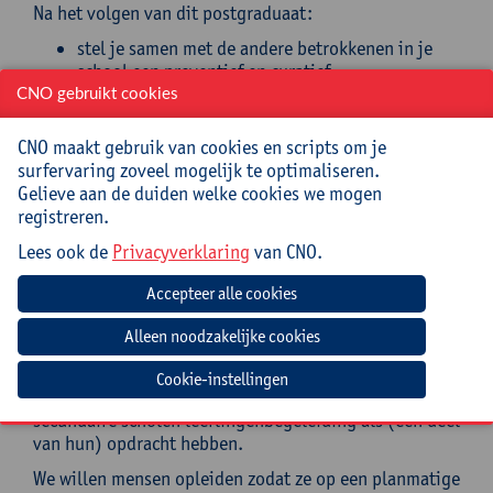
Na het volgen van dit postgraduaat:
stel je samen met de andere betrokkenen in je
school een preventief en curatief
schoolbeleidsplan inzake leerlingenbegeleiding
CNO gebruikt cookies
op en implementeer je dit;
werk je handelings- en begeleidingsplannen voor
CNO maakt gebruik van cookies en scripts om je
en met leerlingen uit en voer je deze uit;
surfervaring zoveel mogelijk te optimaliseren.
reflecteer je op je eigen positie in de groep, op
Gelieve aan de duiden welke cookies we mogen
werk- en opleidingservaringen en
registreren.
praktijkbegeleiding en op het eigen functioneren
Lees ook de
Privacyverklaring
van CNO.
als leerlingenbegeleider en realiseer je vanuit
deze reflectie de nodige persoonlijke leerpunten
om als leerlingenbegeleider te functioneren.
Doelgroep
Cookie-instellingen
Deze opleiding is bedoeld voor personen die in
secundaire scholen leerlingenbegeleiding als (een deel
van hun) opdracht hebben.
We willen mensen opleiden zodat ze op een planmatige