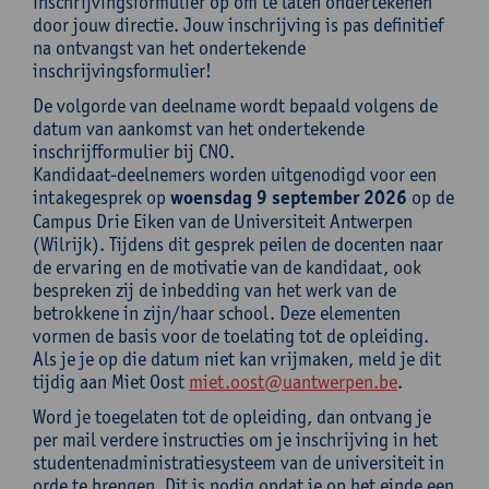
inschrijvingsformulier op om te laten ondertekenen
door jouw directie. Jouw inschrijving is pas definitief
na ontvangst van het ondertekende
inschrijvingsformulier!
De volgorde van deelname wordt bepaald volgens de
datum van aankomst van het ondertekende
inschrijfformulier bij CNO.
Kandidaat-deelnemers worden uitgenodigd voor een
intakegesprek op
woensdag 9 september 2026
op de
Campus Drie Eiken van de Universiteit Antwerpen
(Wilrijk). Tijdens dit gesprek peilen de docenten naar
de ervaring en de motivatie van de kandidaat, ook
bespreken zij de inbedding van het werk van de
betrokkene in zijn/haar school. Deze elementen
vormen de basis voor de toelating tot de opleiding.
Als je je op die datum niet kan vrijmaken, meld je dit
tijdig aan Miet Oost
miet.oost@uantwerpen.be
.
Word je toegelaten tot de opleiding, dan ontvang je
per mail verdere instructies om je inschrijving in het
studentenadministratiesysteem van de universiteit in
orde te brengen. Dit is nodig opdat je op het einde een