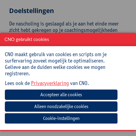
Doelstellingen
De nascholing is geslaagd als je aan het einde meer
zicht hebt gekregen op je coachingsmogelijkheden
naar collega’s toe en enkele coachingsvaardigheden
CNO gebruikt cookies
bewuster kan hanteren.
Na het volgen van de nascholing:
CNO maakt gebruik van cookies en scripts om je
surfervaring zoveel mogelijk te optimaliseren.
voer je een coachend gesprek vanuit de
Gelieve aan de duiden welke cookies we mogen
aangewezen coachattitudes (veiligheid,
registreren.
vertrouwen, verantwoordelijkheid en
vrijwilligheid);
Lees ook de
Privacyverklaring
van CNO.
coach je gerichter vanuit het “groeiIKhulp-
model”;
pas je je coachingsvaardigheden explorerend
liften, waarderend versterken, betrokken
confronteren en verbindend adviseren bewuster
Cookie-instellingen
toe;
ga je als coach constructiever om met weerstand.