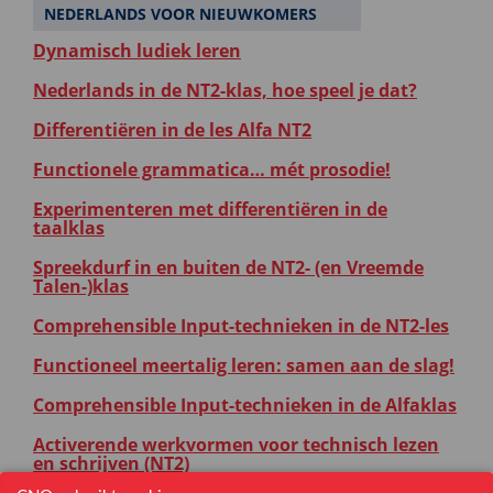
NEDERLANDS VOOR NIEUWKOMERS
Dynamisch ludiek leren
Nederlands in de NT2-klas, hoe speel je dat?
Differentiëren in de les Alfa NT2
Functionele grammatica… mét prosodie!
Experimenteren met differentiëren in de
taalklas
Spreekdurf in en buiten de NT2- (en Vreemde
Talen-)klas
Comprehensible Input-technieken in de NT2-les
Functioneel meertalig leren: samen aan de slag!
Comprehensible Input-technieken in de Alfaklas
Activerende werkvormen voor technisch lezen
en schrijven (NT2)