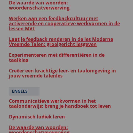
De waarde van woorden:
woordenschatverwerving
Werken aan een feedbackcultuur met
activerende en coöperatieve werkvormen in de
lessen MVT
Laat je feedback renderen in de les Moderne
Vreemde Talen: groeigericht lesgeven
Experimenteren met differentiëren in de
taalklas
Creëer een krachtige leer- en taalomgeving in
jouw vreemde talenles
ENGELS
Communicatieve werkvormen in het
taalonderwijs: breng je handboek tot leven
Dynamisch ludiek leren
De waarde van woorden:
woordenschatverwerving