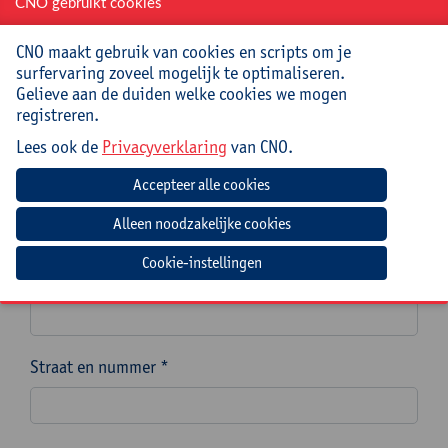
CNO gebruikt cookies
Wat vertel je me nu? Een verhaal als didactisch
hulpmiddel voor het leren van taal
CNO maakt gebruik van cookies en scripts om je
surfervaring zoveel mogelijk te optimaliseren.
Gelieve aan de duiden welke cookies we mogen
OOK INTERESSANT
registreren.
Spreekvaardigheid trainen zonder voorbereiding
Lees ook de
Privacyverklaring
van CNO.
Naam van de school, scholengemeenschap of
scholengroep *
Cookie-instellingen
Instellingsnummer (indien mogelijk)
Straat en nummer *