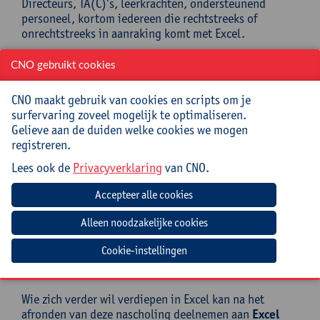
Directeurs, TA(C)’s, leerkrachten, ondersteunend
personeel, kortom iedereen die rechtstreeks of
onrechtstreeks in aanraking komt met Excel.
Mee te brengen door cursist
CNO gebruikt cookies
Opgeladen laptop (met lader en muis) met hierop
CNO maakt gebruik van cookies en scripts om je
Excel 2021, 2024 of M365 (aanbevolen) geïnstalleerd.
surfervaring zoveel mogelijk te optimaliseren.
Het gaat om de desktopversie van M365, niet om de
Gelieve aan de duiden welke cookies we mogen
webversie (online in een browser) gezien de online
registreren.
mogelijkheden beperkt zijn t.o.v. de desktopversie. De
Lees ook de
Privacyverklaring
van CNO.
belangrijkste verschillen kan je op deze website
vergelijken:
https://www.computertutoring.co.uk/blogs/microsoft-
365-online-vs-desktop
.
Geen chromebook!
Cookie-instellingen
Goed om te weten
Wie zich verder wil verdiepen in Excel kan na het
afronden van deze nascholing deelnemen aan
Excel