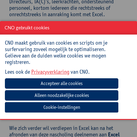
Directeurs, TA(C)’s, leerkrachten, ondersteunend
personeel, kortom iedereen die rechtstreeks of
onrechtstreeks in aanraking komt met Excel.
Mee te brengen door cursist
CNO gebruikt cookies
Opgeladen laptop (met lader en muis) met hierop
CNO maakt gebruik van cookies en scripts om je
Excel 2021, 2024 of M365 (aanbevolen) geïnstalleerd.
surfervaring zoveel mogelijk te optimaliseren.
Het gaat om de desktopversie van M365, niet om de
Gelieve aan de duiden welke cookies we mogen
webversie (online in een browser) gezien de online
registreren.
mogelijkheden beperkt zijn t.o.v. de desktopversie. De
Lees ook de
Privacyverklaring
van CNO.
belangrijkste verschillen kan je op deze website
vergelijken:
https://www.computertutoring.co.uk/blogs/microsoft-
365-online-vs-desktop
.
Geen chromebook!
Cookie-instellingen
Goed om te weten
Wie zich verder wil verdiepen in Excel kan na het
afronden van deze nascholing deelnemen aan
Excel