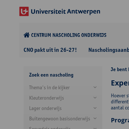
CENTRUM NASCHOLING ONDERWIJS
CNO pakt uit in 26-27!
Nascholingsaan
Je bent 
Zoek een nascholing
Expe
Thema's in de kijker
Hoever st
Kleuteronderwijs
different
aantal c
Lager onderwijs
Buitengewoon basisonderwijs
Prog
Secundair onderwijs