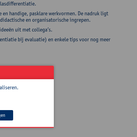
asdifferentiatie.
te en handige, pasklare werkvormen. De nadruk ligt
 didactische en organisatorische ingrepen.
ideeën uit met collega’s.
ntiatie bij evaluatie) en enkele tips voor nog meer
aliseren.
olwassenenonderwijs
gen