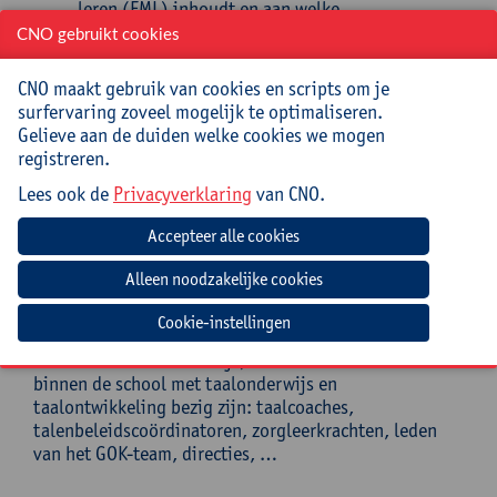
leren (FML) inhoudt en aan welke
randvoorwaarden voldaan moet zijn om van FML
CNO gebruikt cookies
een succes te maken op school en in de klas.
De deelnemers kunnen reflecteren op hun eigen
CNO maakt gebruik van cookies en scripts om je
klas- en schoolcontext en inschatten wanneer
surfervaring zoveel mogelijk te optimaliseren.
FML al dan niet een meerwaarde kan betekenen
Gelieve aan de duiden welke cookies we mogen
voor hun lespraktijk.
registreren.
De deelnemers hebben inzicht in hoe FML een
Lees ook de
Privacyverklaring
van CNO.
plaats kan krijgen in het bredere taal-, lees- en
diversiteitsbeleid van de school.
Doelgroep
Deze cursus staat open voor alle leraren Nederlands
Cookie-instellingen
(inclusief OKAN en NT2) in het secundair onderwijs en
het volwassenenonderwijs, maar ook voor anderen die
binnen de school met taalonderwijs en
taalontwikkeling bezig zijn: taalcoaches,
talenbeleidscoördinatoren, zorgleerkrachten, leden
van het GOK-team, directies, …