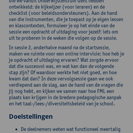
die we vanuit Onderwijscentrum Gent hebben
ontwikkeld: de kijkwijzer (voor leraren) en de
checklist (voor beleidsondersteuners). Aan de hand
van die instrumenten, die je toepast op je eigen lessen
en klascontexten, formuleer je op het einde van de
sessie een opdracht of uitdaging voor jezelf: iets om
uit te proberen in de weken die volgen op de sessie.
In sessie 2, anderhalve maand na de startsessie,
maken we ruimte voor een online intervisie: hoe heb je
je opdracht of uitdaging ervaren? Wat zorgde ervoor
dat die succesvol was, en wat kan dan de volgende
stap zijn? Of waardoor werkte het niet goed, en hoe
kwam dat dan? In deze vervolgsessie gaan we ook
verdiepend aan de slag, aan de hand van de vragen die
jij nog hebt, en kijken we samen naar hoe FML een
plaats kan krijgen in de bredere pedagogische aanpak
en het taal-/lees-/diversiteitsbeleid van je school.
Doelstellingen
De deelnemers weten wat functioneel meertalig