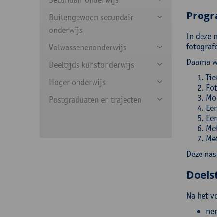
Prog
Buitengewoon secundair
onderwijs
In deze 
fotografe
Volwassenenonderwijs
Daarna we
Deeltijds kunstonderwijs
Tie
Hoger onderwijs
Fot
Moe
Postgraduaten en trajecten
Een
Een
Met
Met
Deze nas
Doelst
Na het v
nem