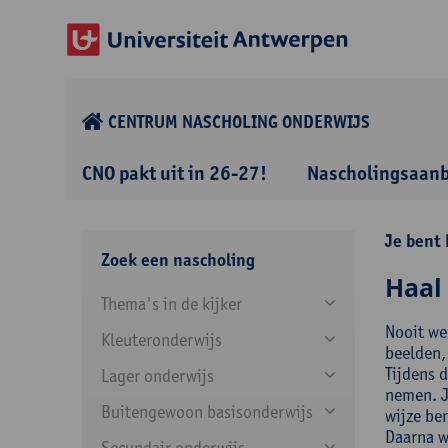
CENTRUM NASCHOLING ONDERWIJS
CNO pakt uit in 26-27!
Nascholingsaan
Je bent 
Zoek een nascholing
Haal 
Thema's in de kijker
Nooit we
Kleuteronderwijs
beelden,
Tijdens 
Lager onderwijs
nemen. J
Buitengewoon basisonderwijs
wijze ben
Daarna we
Secundair onderwijs