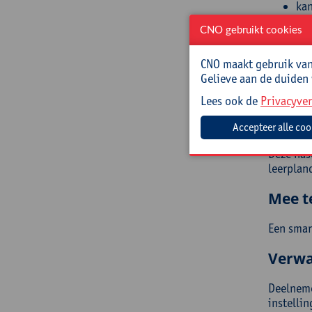
kan
ga 
CNO gebruikt cookies
exp
geb
CNO maakt gebruik van 
too
Gelieve aan de duiden
ont
me
Lees ook de
Privacyver
Doelg
Deze nasc
leerplan
Mee t
Een smar
Verwa
Deelneme
instellin