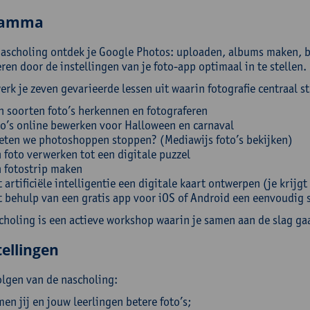
ramma
nascholing ontdek je Google Photos: uploaden, albums maken, be
ren door de instellingen van je foto-app optimaal in te stellen.
rk je zeven gevarieerde lessen uit waarin fotografie centraal st
n soorten foto’s herkennen en fotograferen
o’s online bewerken voor Halloween en carnaval
ten we photoshoppen stoppen? (Mediawijs foto’s bekijken)
 foto verwerken tot een digitale puzzel
 fotostrip maken
 artificiële intelligentie een digitale kaart ontwerpen (je krijg
 behulp van een gratis app voor iOS of Android een eenvoudig
choling is een actieve workshop waarin je samen aan de slag ga
ellingen
olgen van de nascholing:
en jij en jouw leerlingen betere foto’s;