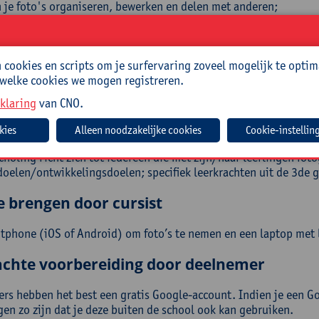
 je foto's organiseren, bewerken en delen met anderen;
je door gebruik te maken van gevarieerde en creatieve lesideeën
erimenteer je met fotobewerking, bijvoorbeeld een 'special effe
ruik je mediamiddelen om eigen ideeën en informatie (creatief
cookies en scripts om je surfervaring zoveel mogelijk te optim
n je je eigen mediatalent en zet je dit in bij het eigen spelen e
 welke cookies we mogen registreren.
wikkel je een kritische en reflecterende houding t.o.v. de ei
diawereld.
klaring
van CNO.
roep
Cookie-instellin
holing richt zich tot iedereen die met zijn/haar leerlingen fotog
doelen/ontwikkelingsdoelen; specifiek leerkrachten uit de 3de g
e brengen door cursist
tphone (iOS of Android) om foto’s te nemen en een laptop met 
chte voorbereiding door deelnemer
rs hebben het best een gratis Google-account. Indien je een Go
gen zo zijn dat je deze buiten de school ook kan gebruiken.