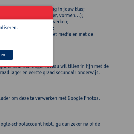
 met fotografie aan de slag in jouw klas;
ct' toevoegen (tekst, filter, vormen…);
) vorm te geven en te verwerken;
aliseren.
n leren en dat van anderen;
gen en andermans omgang met media en met de
gen
rafie naar een hoger niveau wil tillen in lijn met de
raad lager en eerste graad secundair onderwijs.
lader om deze te verwerken met Google Photos.
ogle-schoolaccount hebt, ga dan zeker na of de