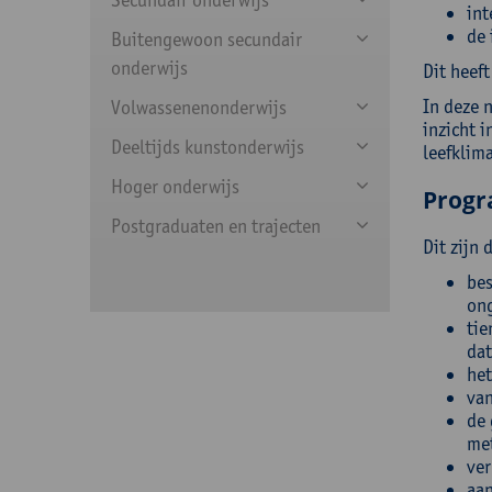
int
de 
Buitengewoon secundair
onderwijs
Dit heeft
In deze 
Volwassenenonderwijs
inzicht 
Deeltijds kunstonderwijs
leefklim
Hoger onderwijs
Prog
Postgraduaten en trajecten
Dit zijn
bes
ong
tie
dat
het
van
de 
me
ver
aan