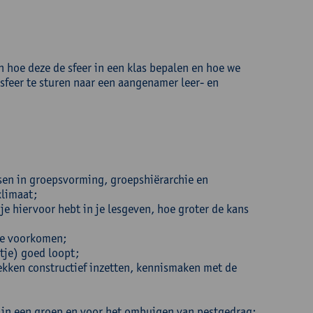
 hoe deze de sfeer in een klas bepalen en hoe we
sfeer te sturen naar een aangenamer leer- en
sen in groepsvorming, groepshiërarchie en
klimaat;
e hiervoor hebt in je lesgeven, hoe groter de kans
te voorkomen;
tje) goed loopt;
kken constructief inzetten, kennismaken met de
g in een groep en voor het ombuigen van pestgedrag;