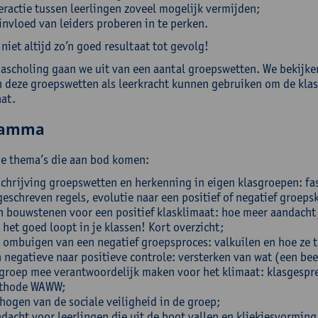
eractie tussen leerlingen zoveel mogelijk vermijden;
invloed van leiders proberen in te perken.
 niet altijd zo’n goed resultaat tot gevolg!
nascholing gaan we uit van een aantal groepswetten. We bekijken
in deze groepswetten als leerkracht kunnen gebruiken om de klas
aat.
ramma
 de thema’s die aan bod komen:
chrijving groepswetten en herkenning in eigen klasgroepen: fa
eschreven regels, evolutie naar een positief of negatief groeps
n bouwstenen voor een positief klasklimaat: hoe meer aandacht j
 het goed loopt in je klassen! Kort overzicht;
 ombuigen van een negatief groepsproces: valkuilen en hoe ze 
 negatieve naar positieve controle: versterken van wat (een bee
groep mee verantwoordelijk maken voor het klimaat: klasgespre
thode WAWW;
hogen van de sociale veiligheid in de groep;
dacht voor leerlingen die uit de boot vallen en kliekjesvormin