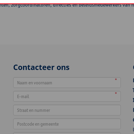
hten, zorgcoördinatoren, directies en beleidsmedewerkers van 
Contacteer ons
*
*