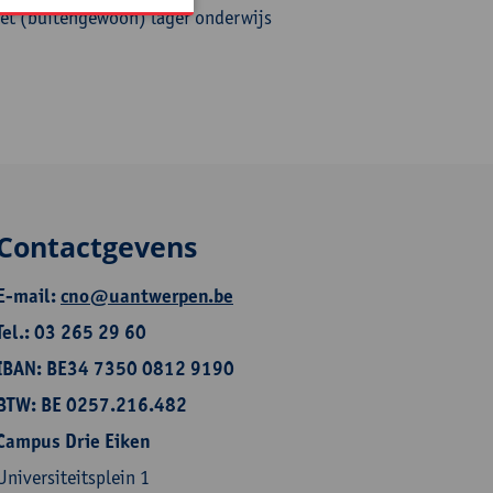
het (buitengewoon) lager onderwijs
Contactgevens
E-mail:
cno@uantwerpen.be
Tel.: 03 265 29 60
IBAN: BE34 7350 0812 9190
BTW: BE 0257.216.482
Campus Drie Eiken
Universiteitsplein 1