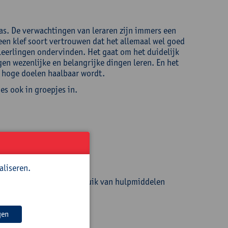
as. De verwachtingen van leraren zijn immers een
 een klef soort vertrouwen dat het allemaal wel goed
eerlingen ondervinden. Het gaat om het duidelijk
en wezenlijke en belangrijke dingen leren. En het
 hoge doelen haalbaar wordt.
es ook in groepjes in.
leerlingen;
e doelen te bereiken;
aliseren.
klas begrijpen en het gebruik van hulpmiddelen
gen