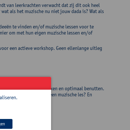
dt van leerkrachten verwacht dat zij dit ook heel
 wat als het muzische nu niet jouw dada is? Wat als
deeën te vinden en/of muzische lessen voor te
nier om met hun eigen muzische lessen en/of
t voor een actieve workshop. Geen ellenlange uitleg
ngen:
eerlingen kunnen ontdekken en optimaal benutten.
grijkste onderdelen van een muzische les? En
aliseren.
gen