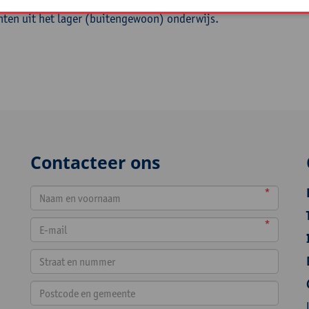
hten uit het lager (buitengewoon) onderwijs.
Contacteer ons
*
*