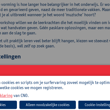
 vorming is hoe langer hoe belangrijker in het onderwijs. Er wor
id en gevarieerd geven, naast de meer traditionele vakken. Maar
t je al uitbreekt wanneer je het woord ‘muzische’ hoort?
workshop willen we de leerkrachten die het moeilijk vinden om i
 wat handvaten geven. Géén pasklare oplossingen, maar een ma
 aan de slag te gaan.
 uit praktijk leren veel beter blijft hangen, kiezen we steevas
de basis), wél zelf op zoek gaan.
ellingen
n jou als deelnemer de volgende kennis en vaardigheden bijbre
en hoe we door middel van muzisch handelen de talenten van l
 les muzische vorming: hoe begin je daaraan? Wat zijn de belan
cookies en scripts om je surfervaring zoveel mogelijk te optim
neer is een les écht muzisch?
 welke cookies we mogen registreren.
 les muzische opvoeding vanaf een idee kunnen opbouwen.
klaring
van CNO.
 of the box denken om zo tot een muzische les te komen.
Cookie-instellin
roep