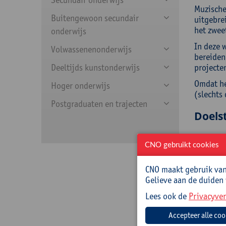
Muzische
Buitengewoon secundair
uitgebre
het zwee
onderwijs
In deze 
Volwassenenonderwijs
bereiden
Deeltijds kunstonderwijs
projecten
Omdat het
Hoger onderwijs
(slechts 
Postgraduaten en trajecten
Doelst
We wille
CNO gebruikt cookies
Wet
Een
CNO maakt gebruik van 
wan
Gelieve aan de duiden
Een
Lees ook de
Privacyver
Out
Doelg