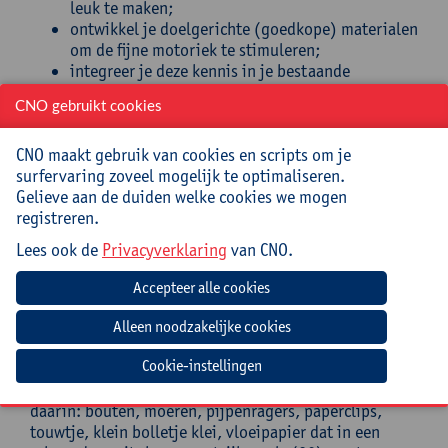
leuk te maken;
ontwikkel je doelgerichte (goedkope) materialen
om de fijne motoriek te stimuleren;
integreer je deze kennis in je bestaande
methodes en werkblaadjes om ze op een
CNO gebruikt cookies
eenvoudige manier aan te passen aan de noden
van een individueel kind.
CNO maakt gebruik van cookies en scripts om je
Doelgroep
surfervaring zoveel mogelijk te optimaliseren.
Gelieve aan de duiden welke cookies we mogen
registreren.
Iedereen die bezig is met het stimuleren van de
ontwikkeling van de fijne motoriek (met het oog op
Lees ook de
Privacyverklaring
van CNO.
het leren schrijven): (zorg)leerkrachten uit het
(buitengewoon) kleuter- en 1ste graad lager
onderwijs, ergotherapeuten en kinesisten.
Mee te brengen door cursist
Cookie-instellingen
Kleurpotloden, wasco’s, klein (schoen)doosje met
daarin: bouten, moeren, pijpenragers, paperclips,
touwtje, klein bolletje klei, vloeipapier dat in een