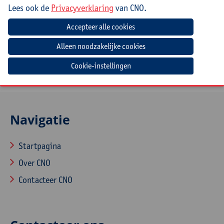
iPad en lader. Zorg ervoor dat de iPad volledig
Lees ook de
Privacyverklaring
van CNO.
geüpdatet is. Toegang tot de App Store en het kunnen
downloaden van apps is een meerwaarde. Je dient ook
te beschikken over een Apple-ID en bijbehorend
wachtwoord.
Cookie-instellingen
Navigatie
Startpagina
Over CNO
Contacteer CNO