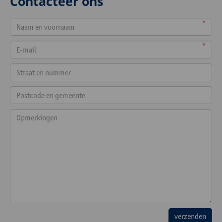
Contacteer ons
*
*