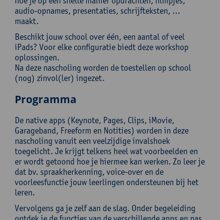
hoe je op een snelle manier opdrachten, filmpjes,
audio-opnames, presentaties, schrijfteksten, …
maakt.
Beschikt jouw school over één, een aantal of veel
iPads? Voor elke configuratie biedt deze workshop
oplossingen.
Na deze nascholing worden de toestellen op school
(nog) zinvol(ler) ingezet.
Programma
De native apps (Keynote, Pages, Clips, iMovie,
Garageband, Freeform en Notities) worden in deze
nascholing vanuit een veelzijdige invalshoek
toegelicht. Je krijgt telkens heel wat voorbeelden en
er wordt getoond hoe je hiermee kan werken. Zo leer je
dat bv. spraakherkenning, voice-over en de
voorleesfunctie jouw leerlingen ondersteunen bij het
leren.
Vervolgens ga je zelf aan de slag. Onder begeleiding
ontdek je de functies van de verschillende apps en pas