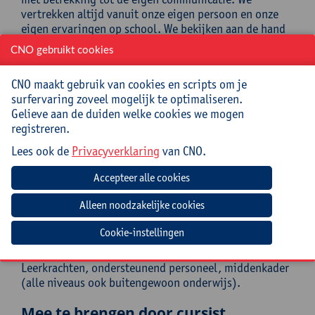
vertrekken altijd vanuit onze eigen persoon en onze
eigen ervaringen op school. We bekijken aan de hand
van enkele theoretische kaders en concrete tips hoe we
CNO gebruikt cookies
op school kunnen omgaan met roddels, weerstand,
onderhuidse spanningen. Er is ruimte om te leren uit
CNO maakt gebruik van cookies en scripts om je
de ervaring van collega's en concrete ideeën voor de
surfervaring zoveel mogelijk te optimaliseren.
eigen collega-ploeg uit te werken.
Gelieve aan de duiden welke cookies we mogen
registreren.
Doelstellingen
Lees ook de
Privacyverklaring
van CNO.
Je leert hoe je op school een open en motiverende
schoolcultuur kan introduceren. Daarnaast leer je hoe
je zelf het juiste voorbeeld kan geven en welke troeven
je in de hand hebt.
Cookie-instellingen
Doelgroep
Leerkrachten, ondersteunend personeel, middenkader
(alle niveaus ook buitengewoon onderwijs).
Mee te brengen door cursist