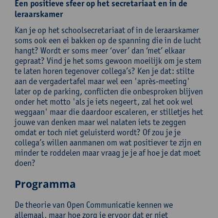
Een positieve sfeer op het secretariaat en in de
leraarskamer
Kan je op het schoolsecretariaat of in de leraarskamer
soms ook een ei bakken op de spanning die in de lucht
hangt? Wordt er soms meer ‘over’ dan ‘met’ elkaar
gepraat? Vind je het soms gewoon moeilijk om je stem
te laten horen tegenover collega’s? Ken je dat: stilte
aan de vergadertafel maar wel een 'après-meeting'
later op de parking, conflicten die onbesproken blijven
onder het motto 'als je iets negeert, zal het ook wel
weggaan' maar die daardoor escaleren, er stilletjes het
jouwe van denken maar wel nalaten iets te zeggen
omdat er toch niet geluisterd wordt? Of zou je je
collega’s willen aanmanen om wat positiever te zijn en
minder te roddelen maar vraag je je af hoe je dat moet
doen?
Programma
De theorie van Open Communicatie kennen we
allemaal, maar hoe zorg je ervoor dat er niet