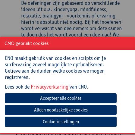
De oefeningen zijn gebaseerd op verschillende
ideeën uit o.a. kinderyoga, mindfulness,
relaxatie, braingym - voorkennis of ervaring
hierin is absoluut niet nodig. Bij het inoefenen
wordt verwacht van deelnemers om deze samen
te doen dus het wordt vooral een doe-dag! We
gaan bewegen, dansen, zingen, kleuren....
CNO gebruikt cookies
We staan stil bij een aantal praktische tips rond
CNO maakt gebruik van cookies en scripts om je
omkadering en prikkeldosering in de klas.
surfervaring zoveel mogelijk te optimaliseren.
Gelieve aan de duiden welke cookies we mogen
Literatuur en infobronnen.
registreren.
Doelstellingen
Lees ook de
Privacyverklaring
van CNO.
De deelnemers kunnen:
het 'wiebelgedrag' en de uitingsvormen van
stress bij kinderen aan hun collega's verklaren;
de 4 pijlers (ontladen - gronden - evenwicht -
Cookie-instellingen
ontspannen) aan hun collega's beschrijven;
oefeningen rond de 4 pijlers met hun leerlingen