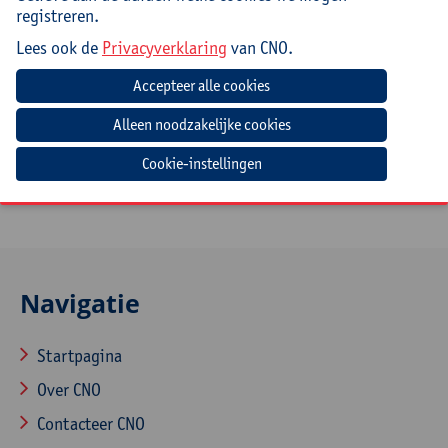
gespreksvaardigheden.
registreren.
Doelgroep
Lees ook de
Privacyverklaring
van CNO.
Leerkrachten, zorgbegeleiders en directies kleuter- en
lager onderwijs.
Leerkrachten, leerlingenbegeleiders en directies uit
het secundair onderwijs.
Cookie-instellingen
Navigatie
Startpagina
Over CNO
Contacteer CNO