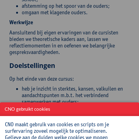
afstemming op het spoor van de ouders;
omgaan met klagende ouders.
Werkwijze
Aansluitend bij eigen ervaringen van de cursisten
bieden we theoretische kaders aan, lassen we
reflectiemomenten in en oefenen we belangrijke
gespreksvaardigheden.
Doelstellingen
Op het einde van deze cursus:
heb je inzicht in sterktes, kansen, valkuilen en
aandachtspunten m.b.t. het verbindend
samenwerken met ouders;
heb je zicht op wegwijzers die de samenwerking
CNO gebruikt cookies
met ouders optimaler kunnen laten verlopen;
ben je bewuster van je eigen houding en
CNO maakt gebruik van cookies en scripts om je
handelen in het contact met ouders;
surfervaring zoveel mogelijk te optimaliseren.
hanteer je beter belangrijke
Gelieve aan de duiden welke cookies we mogen