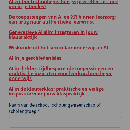
AI en taaltechnologie: hoe ga je er effectief mee
om in je taalles?
De toepassingen van AI en XR binnen leerzorg:
een brug naar authentieke leerwinst
Generatieve AI slim integreren in jouw
klaspraktijk
Wiskunde uit het secundair onderwijs in AI
AI in je geschiedenisles
AI in de klas: tijdbesparende toepassingen en
praktische inzichten voor leerkrachten lager
onderwijs
AI in de kleuterklas: praktische en veilige
inspiratie voor jouw klaspraktijk
Naam van de school, scholengemeenschap of
scholengroep *