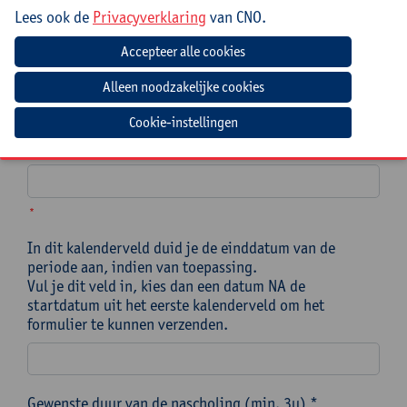
moet de nascholing/een meerdaags traject ingepland
Lees ook de
Privacyverklaring
van CNO.
worden?
In dit kalenderveld duid je een specifieke datum aan
OF de startdatum van een periode waarin je
nascholing/traject ingepland moet worden. *
Let op! Kies een datum die minstens 3 maanden na de
Cookie-instellingen
datum van vandaag ligt om het formulier te kunnen
verzenden.
*
In dit kalenderveld duid je de einddatum van de
periode aan, indien van toepassing.
Vul je dit veld in, kies dan een datum NA de
startdatum uit het eerste kalenderveld om het
formulier te kunnen verzenden.
Gewenste duur van de nascholing (min. 3u) *