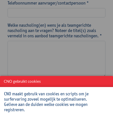
Telefoonnummer aanvrager/contactpersoon *
Welke nascholing(en) wens je als teamgerichte
nascholing aan te vragen? Noteer de titel(s) zoals
vermeld in ons aanbod teamgerichte nascholingen. *
CNO gebruikt cookies
Doelgroep en schoolniveau (bv. leerkrachten talen
1ste graad secundair onderwijs) *
CNO maakt gebruik van cookies en scripts om je
surfervaring zoveel mogelijk te optimaliseren.
Gelieve aan de duiden welke cookies we mogen
registreren.
Op welke specifieke datum OF binnen welke periode